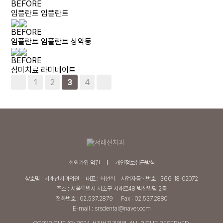
BEFORE
임플란트
임플란트
BEFORE
임플란트
임플란트 상악동
BEFORE
심미치료
라미네이트
1
2
4
3
회원가입 약관
개인정보취급방침
상호명 : 서래선치과의원
대표 : 최선희
사업자등록번호 : 366-18-02072
주소 : 서울특별시 서초구 서래로48 벽산빌딩 2층
전화번호 : 02.537.2879
Fax : 02.537.2880
E-mail : srsdental@naver.com