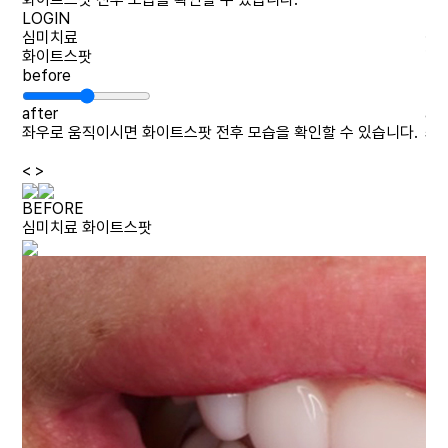
LOGIN
LO
심미치료
심
화이트스팟
라
before
be
after
aft
다.
좌우로 움직이시면
화이트스팟 전후 모습을 확인할 수 있습니다.
좌
<
>
BEFORE
심미치료
화이트스팟