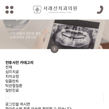
전후사진 카테고리
전체
심미치료
치아교정
임플란트
턱관절질환
일반진료
로그인을 하시면
로
화이트스팟 전후 모습을
확인할 수 있습니다.
라